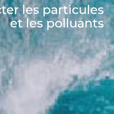
ter les particules
et les polluants